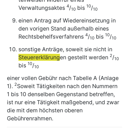
4
10
Verwaltungsaktes
/
bis
/
10
10
einen Antrag auf Wiedereinsetzung in
den vorigen Stand außerhalb eines
4
10
Rechtsbehelfsverfahrens
/
bis
/
10
10
sonstige Anträge, soweit sie nicht in
2
Steuererklärung
en gestellt werden
/
10
10
bis
/
10
einer vollen Gebühr nach Tabelle A (Anlage
2
1).
Soweit Tätigkeiten nach den Nummern
1 bis 10 denselben Gegenstand betreffen,
ist nur eine Tätigkeit maßgebend, und zwar
die mit dem höchsten oberen
Gebührenrahmen.