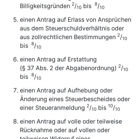
2
8
Billigkeitsgründen
/
bis
/
10
10
einen Antrag auf Erlass von Ansprüchen
aus dem Steuerschuldverhältnis oder
2
aus zollrechtlichen Bestimmungen
/
10
8
bis
/
10
einen Antrag auf Erstattung
2
(§ 37 Abs. 2 der Abgabenordnung)
/
10
8
bis
/
10
einen Antrag auf Aufhebung oder
Änderung eines Steuerbescheides oder
2
10
einer Steueranmeldung
/
bis
/
10
10
einen Antrag auf volle oder teilweise
Rücknahme oder auf vollen oder
teilweisen Widerruf eines