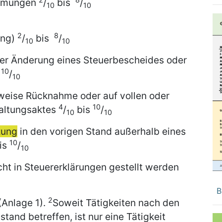
timmungen
/
bis
/
10
10
2
8
ung)
/
bis
/
10
10
er Änderung eines Steuerbescheides oder
10
s
/
10
ilweise Rücknahme oder auf vollen oder
4
10
waltungsaktes
/
bis
/
10
10
zung
in den vorigen Stand außerhalb eines
10
is
/
10
cht in Steuererklärungen gestellt werden
B
2
(Anlage 1).
Soweit Tätigkeiten nach den
and betreffen, ist nur eine Tätigkeit