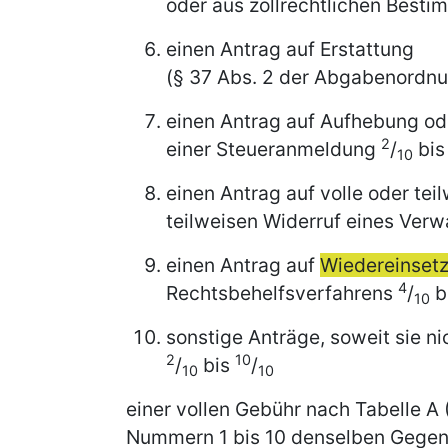
oder aus zollrechtlichen Bes
einen Antrag auf Erstattung
(§ 37 Abs. 2 der Abgabenordn
einen Antrag auf Aufhebung od
2
einer Steueranmeldung
/
bi
10
einen Antrag auf volle oder te
teilweisen Widerruf eines Ver
einen Antrag auf
Wiedereinset
4
Rechtsbehelfsverfahrens
/
b
10
sonstige Anträge, soweit sie ni
2
10
/
bis
/
10
10
einer vollen Gebühr nach Tabelle A 
Nummern 1 bis 10 denselben Gegenst