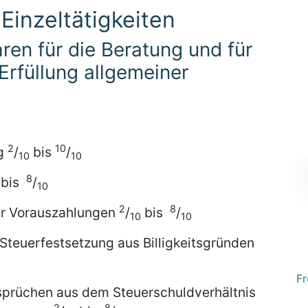
Einzeltätigkeiten
ren für die Beratung und für
 Erfüllung allgemeiner
2
10
ng
/
bis
/
10
10
8
bis
/
10
2
8
er Vorauszahlungen
/
bis
/
10
10
Steuerfestsetzung aus Billigkeitsgründen
Fr
nsprüchen aus dem Steuerschuldverhältnis
2
8