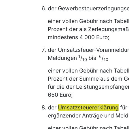
der Gewerbesteuerzerlegungs
einer vollen Gebühr nach Tabel
Prozent der als Zerlegungsmaßs
mindestens 4 000 Euro;
der Umsatzsteuer-Voranmeldun
1
6
Meldungen
/
bis
/
10
10
einer vollen Gebühr nach Tabel
Prozent der Summe aus dem Ges
für die der Leistungsempfänger
650 Euro;
der
Umsatzsteuererklärung
für
ergänzender Anträge und Mel
einer vollen Gebühr nach Tabel