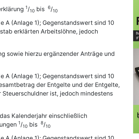
1
6
erklärung
/
bis
/
10
10
le A (Anlage 1); Gegenstandswert sind 10
tab erklärten Arbeitslöhne, jedoch
g sowie hierzu ergänzender Anträge und
le A (Anlage 1); Gegenstandswert sind 10
amtbetrag der Entgelte und der Entgelte,
 Steuerschuldner ist, jedoch mindestens
 das Kalenderjahr einschließlich
1
8
dungen
/
bis
/
10
10
le A (Anlage 1); Gegenstandswert sind 10