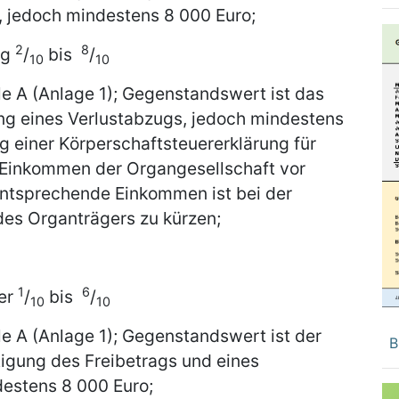
, jedoch mindestens 8 000 Euro;
2
8
ng
/
bis
/
10
10
le A (Anlage 1); Gegenstandswert ist das
g eines Verlustabzugs, jedoch mindestens
ng einer Körperschaftsteuererklärung für
s Einkommen der Organgesellschaft vor
tsprechende Einkommen ist bei der
s Organträgers zu kürzen;
1
6
uer
/
bis
/
10
10
le A (Anlage 1); Gegenstandswert ist der
B
igung des Freibetrags und eines
estens 8 000 Euro;