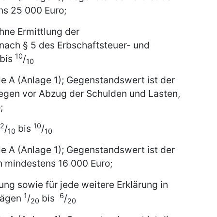
ns 25 000 Euro;
hne Ermittlung der
ach § 5 des Erbschaftsteuer- und
10
bis
/
10
le A (Anlage 1); Gegenstandswert ist der
egen vor Abzug der Schulden und Lasten,
;
2
10
/
bis
/
10
10
le A (Anlage 1); Gegenstandswert ist der
 mindestens 16 000 Euro;
ng sowie für jede weitere Erklärung in
1
6
rägen
/
bis
/
20
20