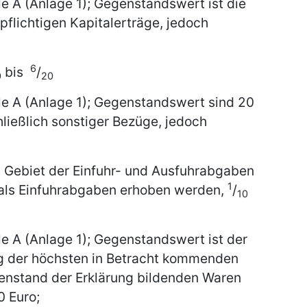
le A (Anlage 1); Gegenstandswert ist die
flichtigen Kapitalerträge, jedoch
6
bis
/
0
20
le A (Anlage 1); Gegenstandswert sind 20
hließlich sonstiger Bezüge, jedoch
 Gebiet der Einfuhr- und Ausfuhrabgaben
1
 als Einfuhrabgaben erhoben werden,
/
10
le A (Anlage 1); Gegenstandswert ist der
g der höchsten in Betracht kommenden
enstand der Erklärung bildenden Waren
0 Euro;