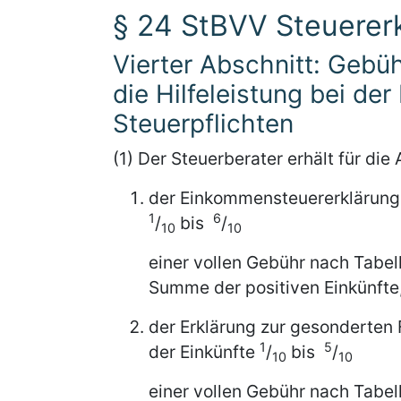
§ 24 StBVV Steuerer
Vierter Abschnitt: Gebüh
die Hilfeleistung bei der
Steuerpflichten
(1) Der Steuerberater erhält für die
der Einkommensteuererklärung 
1
6
/
bis
/
10
10
einer vollen Gebühr nach Tabel
Summe der positiven Einkünfte
der Erklärung zur gesonderten 
1
5
der Einkünfte
/
bis
/
10
10
einer vollen Gebühr nach Tabel