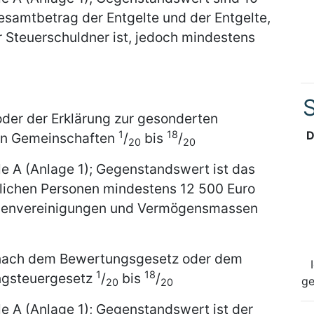
amtbetrag der Entgelte und der Entgelte,
 Steuerschuldner ist, jedoch mindestens
S
der der Erklärung zur gesonderten
1
18
D
on Gemeinschaften
/
bis
/
20
20
le A (Anlage 1); Gegenstandswert ist das
lichen Personen mindestens 12 500 Euro
onenvereinigungen und Vermögensmassen
g nach dem Bewertungsgesetz oder dem
1
18
ngsteuergesetz
/
bis
/
ge
20
20
le A (Anlage 1); Gegenstandswert ist der