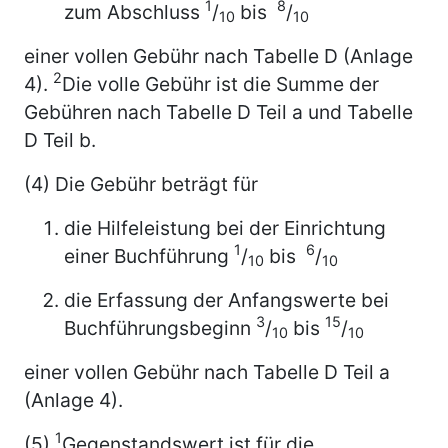
1
8
zum Abschluss
/
bis
/
10
10
einer vollen Gebühr nach Tabelle D (Anlage
2
4).
Die volle Gebühr ist die Summe der
Gebühren nach Tabelle D Teil a und Tabelle
D Teil b.
(4) Die Gebühr beträgt für
die Hilfeleistung bei der Einrichtung
1
6
einer Buchführung
/
bis
/
10
10
die Erfassung der Anfangswerte bei
3
15
Buchführungsbeginn
/
bis
/
10
10
einer vollen Gebühr nach Tabelle D Teil a
(Anlage 4).
1
(5)
Gegenstandswert ist für die