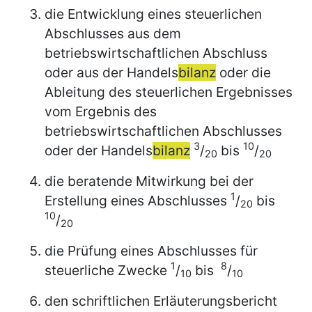
die Entwicklung eines steuerlichen
Abschlusses aus dem
betriebswirtschaftlichen Abschluss
oder aus der Handels
bilanz
oder die
Ableitung des steuerlichen Ergebnisses
vom Ergebnis des
betriebswirtschaftlichen Abschlusses
3
10
oder der Handels
bilanz
/
bis
/
20
20
die beratende Mitwirkung bei der
1
Erstellung eines Abschlusses
/
bis
20
10
/
20
die Prüfung eines Abschlusses für
1
8
steuerliche Zwecke
/
bis
/
10
10
den schriftlichen Erläuterungsbericht