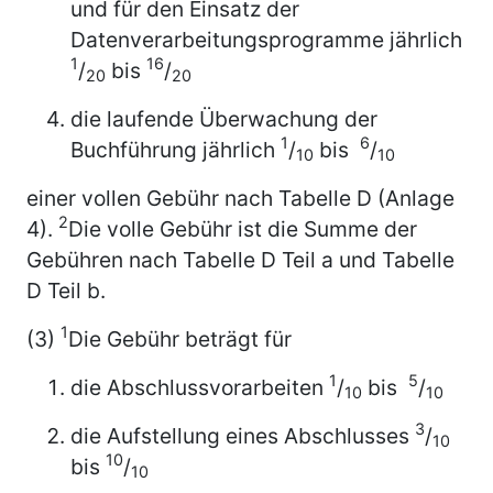
und für den Einsatz der
Datenverarbeitungsprogramme jährlich
1
16
/
bis
/
20
20
die laufende Überwachung der
1
6
Buchführung jährlich
/
bis
/
10
10
einer vollen Gebühr nach Tabelle D (Anlage
2
4).
Die volle Gebühr ist die Summe der
Gebühren nach Tabelle D Teil a und Tabelle
D Teil b.
1
(3)
Die Gebühr beträgt für
1
5
die Abschlussvorarbeiten
/
bis
/
10
10
3
die Aufstellung eines Abschlusses
/
10
10
bis
/
10