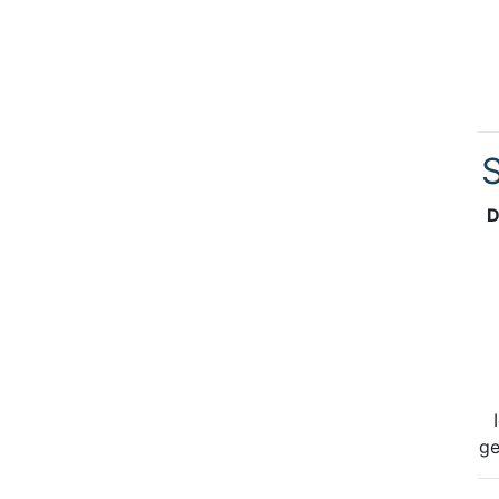
S
D
ge