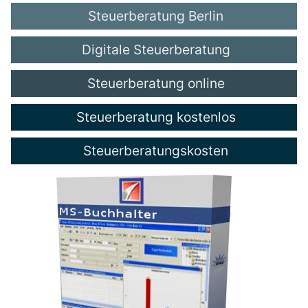
Steuerberatung Berlin
Digitale Steuerberatung
Steuerberatung online
Steuerberatung kostenlos
Steuerberatungskosten