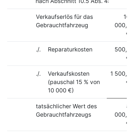
nach Abschnitt 10.5 Abs. 4:
Verkaufserlös für das
10
Gebrauchtfahrzeug
000,–
€
./.
Reparaturkosten
500,–
€
./.
Verkaufskosten
1 500,–
(pauschal 15 % von
€
10 000 €)
tatsächlicher Wert des
8
Gebrauchtfahrzeugs
000,–
€