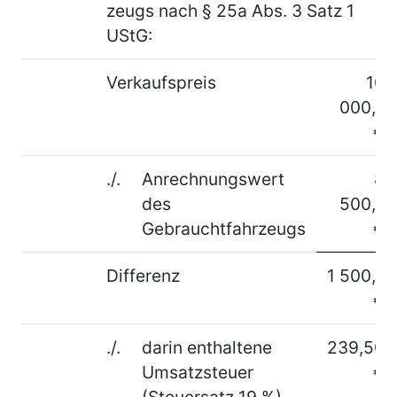
zeugs nach § 25a Abs. 3 Satz 1
UStG:
Verkaufspreis
10
000,–
€
./.
Anrechnungswert
8
des
500,–
Gebrauchtfahrzeugs
€
Differenz
1 500,–
€
./.
darin enthaltene
239,50
Umsatzsteuer
€
(Steuersatz 19 %)