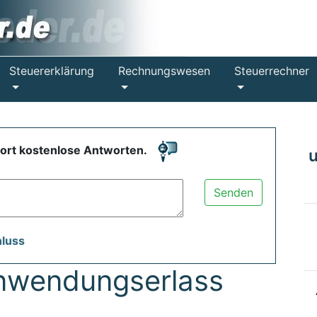
Steuererklärung
Rechnungswesen
Steuerrechner
fort kostenlose Antworten.
Senden
hluss
nwendungserlass