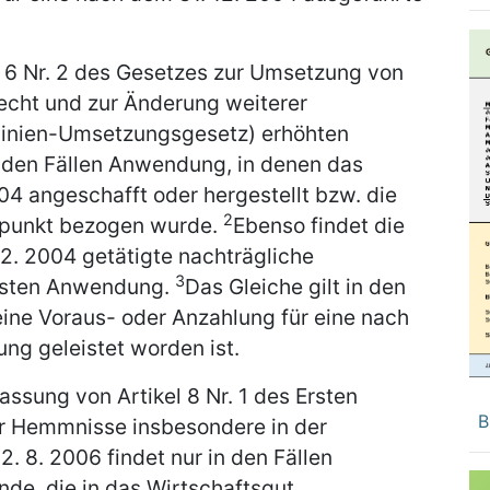
el 6 Nr. 2 des Gesetzes zur Umsetzung von
recht und zur Änderung weiterer
tlinien-Umsetzungsgesetz) erhöhten
n den Fällen Anwendung, in denen das
04 angeschafft oder hergestellt bzw. die
2
tpunkt bezogen wurde.
Ebenso findet die
2. 2004 getätigte nachträgliche
3
osten Anwendung.
Das Gleiche gilt in den
 eine Voraus- oder Anzahlung für eine nach
ng geleistet worden ist.
assung von Artikel 8 Nr. 1 des Ersten
B
r Hemmnisse insbesondere in der
. 8. 2006 findet nur in den Fällen
de, die in das Wirtschaftsgut