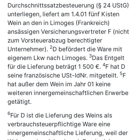
Durchschnittssatzbesteuerung (§ 24 UStG)
unterliegen, liefert am 1.4.01 fünf Kisten
Wein an den in Limoges (Frankreich)
ansässigen Versicherungsvertreter F (nicht
zum Vorsteuerabzug berechtigter
2
Unternehmer).
D befördert die Ware mit
3
eigenem Lkw nach Limoges.
Das Entgelt
4
für die Lieferung beträgt 1 500 €.
F hat D
5
seine französische USt-IdNr. mitgeteilt.
F
hat außer dem Wein im Jahr 01 keine
weiteren innergemeinschaftlichen Erwerbe
getätigt.
6
Für D ist die Lieferung des Weins als
verbrauchsteuerpflichtige Ware eine
innergemeinschaftliche Lieferung, weil der