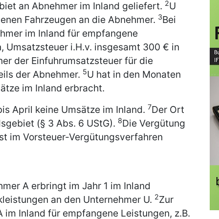
2
iet an Abnehmer im Inland geliefert.
U
3
igenen Fahrzeugen an die Abnehmer.
Bei
hmer im Inland für empfangene
n, Umsatzsteuer i.H.v. insgesamt 300 € in
er der Einfuhrumsatzsteuer für die
5
eils der Abnehmer.
U hat in den Monaten
ätze im Inland erbracht.
7
is April keine Umsätze im Inland.
Der Ort
8
dsgebiet (§ 3 Abs. 6 UStG).
Die Vergütung
ist im Vorsteuer-Vergütungsverfahren
mer A erbringt im Jahr 1 im Inland
2
rkleistungen an den Unternehmer U.
Zur
A im Inland für empfangene Leistungen, z.B.