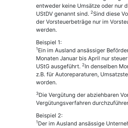
entweder keine Umsätze oder nur di
2
UStDV genannt sind.
Sind diese Vo
der Vorsteuerbeträge nur im Vorst
werden.
Beispiel 1:
1
Ein im Ausland ansässiger Beförde
Monaten Januar bis April nur steuer
2
UStG ausgeführt.
In denselben Mo
z.B. für Autoreparaturen, Umsatzste
worden.
3
Die Vergütung der abziehbaren Vor
Vergütungsverfahren durchzuführen 
Beispiel 2:
1
Der im Ausland ansässige Unterneh