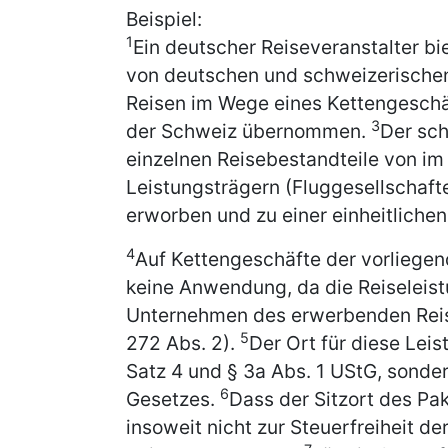
Beispiel:
1
Ein deutscher Reiseveranstalter b
von deutschen und schweizerischen
Reisen im Wege eines Kettengeschäf
3
der Schweiz übernommen.
Der sch
einzelnen Reisebestandteile von i
Leistungsträgern (Fluggesellschaf
erworben und zu einer einheitliche
4
Auf Kettengeschäfte der vorliegen
keine Anwendung, da die Reiseleist
Unternehmen des erwerbenden Reise
5
272 Abs. 2).
Der Ort für diese Leis
Satz 4 und § 3a Abs. 1 UStG, sonde
6
Gesetzes.
Dass der Sitzort des Pake
insoweit nicht zur Steuerfreiheit d