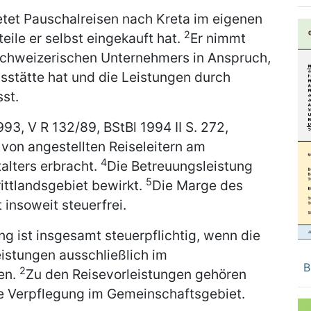
etet Pauschalreisen nach Kreta im eigenen
2
ile er selbst eingekauft hat.
Er nimmt
schweizerischen Unternehmers in Anspruch,
bsstätte hat und die Leistungen durch
sst.
3, V R 132/89, BStBl 1994 II S. 272,
von angestellten Reiseleitern am
4
alters erbracht.
Die Betreuungsleistung
5
ittlandsgebiet bewirkt.
Die Marge des
 insoweit steuerfrei.
ung ist insgesamt steuerpflichtig, wenn die
eistungen ausschließlich im
B
2
en.
Zu den Reisevorleistungen gehören
ie Verpflegung im Gemeinschaftsgebiet.