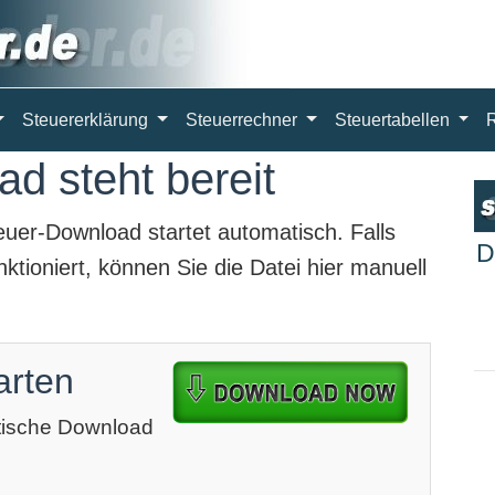
Steuererklärung
Steuerrechner
Steuertabellen
d steht bereit
euer-Download
startet automatisch. Falls
D
ktioniert, können Sie die Datei hier manuell
arten
atische Download