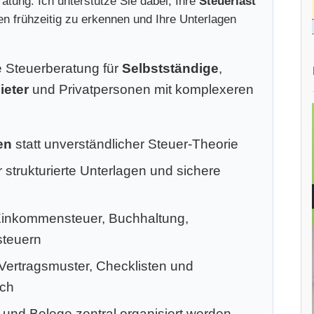
atung. Ich unterstütze Sie dabei, Ihre
Steuerlast
ken frühzeitig zu erkennen und Ihre Unterlagen
le Steuerberatung für
Selbstständige
,
ieter
und Privatpersonen mit komplexeren
en
statt unverständlicher Steuer-Theorie
 strukturierte Unterlagen und sichere
Einkommensteuer, Buchhaltung,
steuern
 Vertragsmuster, Checklisten und
ich
 und Belege zentral organisiert werden