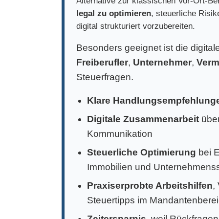
Alternative zur klassischen Vor-Ort-Ber
legal zu optimieren
, steuerliche Risi
digital strukturiert vorzubereiten.
Besonders geeignet ist die digita
Freiberufler
,
Unternehmer
,
Verm
Steuerfragen.
Klare Handlungsempfehlung
Digitale Zusammenarbeit
über
Kommunikation
Steuerliche Optimierung
bei 
Immobilien und Unternehmens
Praxiserprobte Arbeitshilfen
,
Steuertipps im Mandantenbere
Zeitersparnis
, weil Rückfragen