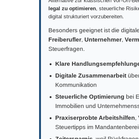
Alternative zur klassischen Vor-Ort-Ber
legal zu optimieren
, steuerliche Risi
digital strukturiert vorzubereiten.
Besonders geeignet ist die digita
Freiberufler
,
Unternehmer
,
Verm
Steuerfragen.
Klare Handlungsempfehlung
Digitale Zusammenarbeit
über
Kommunikation
Steuerliche Optimierung
bei 
Immobilien und Unternehmens
Praxiserprobte Arbeitshilfen
,
Steuertipps im Mandantenbere
Zeitersparnis
, weil Rückfragen