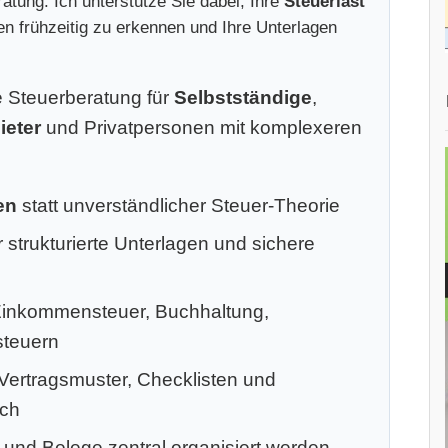
atung. Ich unterstütze Sie dabei, Ihre
Steuerlast
ken frühzeitig zu erkennen und Ihre Unterlagen
le Steuerberatung für
Selbstständige
,
ieter
und Privatpersonen mit komplexeren
en
statt unverständlicher Steuer-Theorie
 strukturierte Unterlagen und sichere
Einkommensteuer, Buchhaltung,
steuern
 Vertragsmuster, Checklisten und
ich
 und Belege zentral organisiert werden