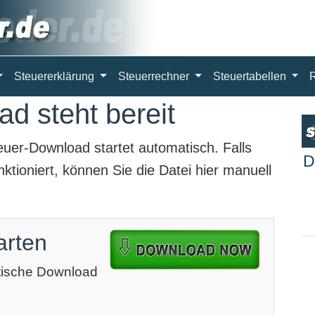
Steuererklärung
Steuerrechner
Steuertabellen
d steht bereit
euer-Download
startet automatisch. Falls
D
ktioniert, können Sie die Datei hier manuell
arten
atische Download