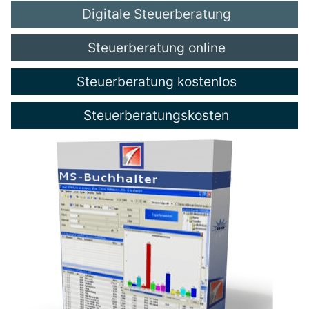
Digitale Steuerberatung
Steuerberatung online
Steuerberatung kostenlos
Steuerberatungskosten