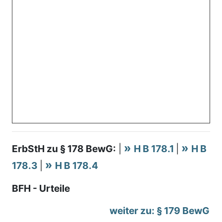
ErbStH zu § 178 BewG:
|
H B 178.1
|
H B
178.3
|
H B 178.4
BFH - Urteile
weiter zu: § 179 BewG