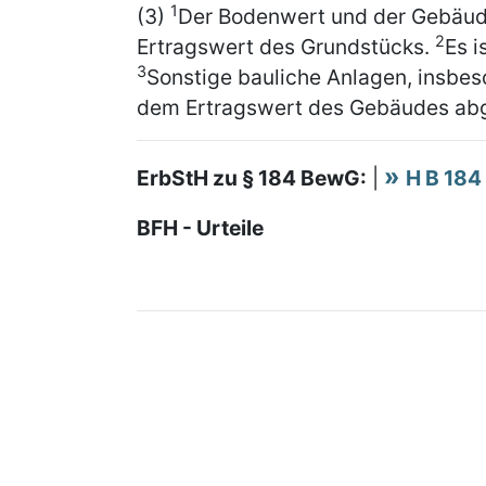
1
(3)
Der Bodenwert und der Gebäud
2
Ertragswert des Grundstücks.
Es 
3
Sonstige bauliche Anlagen, insbe
dem Ertragswert des Gebäudes abg
ErbStH zu § 184 BewG:
|
H B 184
BFH - Urteile