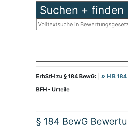
Suchen + finden
ErbStH zu § 184 BewG:
|
H B 184
BFH - Urteile
§ 184 BewG Bewertu