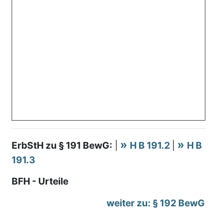
ErbStH zu § 191 BewG:
|
H B 191.2
|
H B
191.3
BFH - Urteile
weiter zu: § 192 BewG