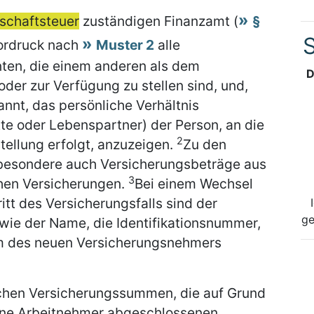
schaftsteuer
zuständigen Finanzamt (
§
S
Vordruck nach
Muster 2
alle
ten, die einem anderen als dem
D
er zur Verfügung zu stellen sind, und,
nnt, das persönliche Verhältnis
te oder Lebenspartner) der Person, an die
2
ellung erfolgt, anzuzeigen.
Zu den
esondere auch Versicherungsbeträge aus
3
chen Versicherungen.
Bei einem Wechsel
tt des Versicherungsfalls sind der
ge
wie der Name, die Identifikationsnummer,
um des neuen Versicherungsnehmers
olchen Versicherungssummen, die auf Grund
eine Arbeitnehmer abgeschlossenen