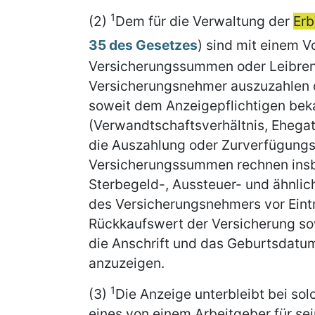
1
(2)
Dem für die Verwaltung der
Erb
35 des Gesetzes
) sind mit einem 
Versicherungssummen oder Leibren
Versicherungsnehmer auszuzahlen od
soweit dem Anzeigepflichtigen beka
(Verwandtschaftsverhältnis, Ehegat
die Auszahlung oder Zurverfügungst
Versicherungssummen rechnen insb
Sterbegeld-, Aussteuer- und ähnli
des Versicherungsnehmers vor Eintri
Rückkaufswert der Versicherung so
die Anschrift und das Geburtsdat
anzuzeigen.
1
(3)
Die Anzeige unterbleibt bei s
eines von einem Arbeitgeber für s