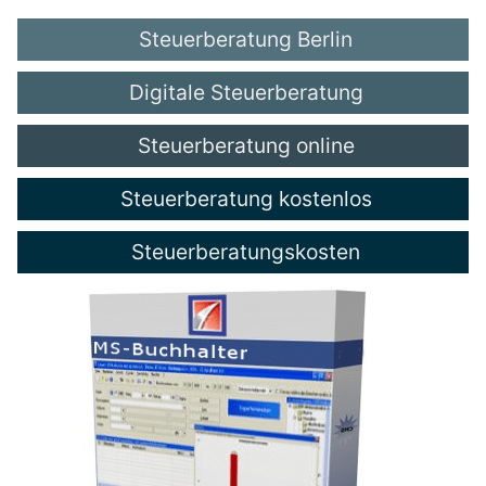
Steuerberatung Berlin
Digitale Steuerberatung
Steuerberatung online
Steuerberatung kostenlos
Steuerberatungskosten