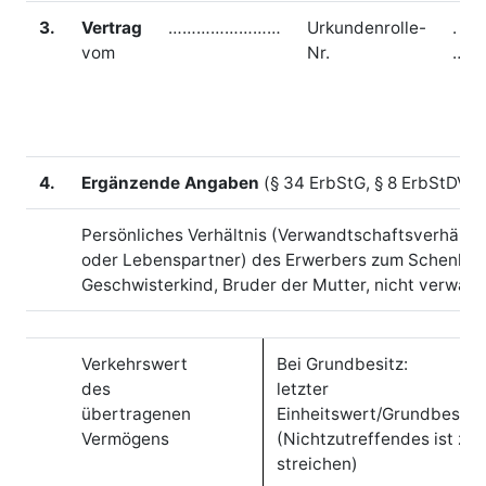
3.
Vertrag
……………………
Urkundenrolle-
.
vom
Nr.
……
4.
Ergänzende Angaben
(§ 34 ErbStG, § 8 ErbStDV)
Persönliches Verhältnis (Verwandtschaftsverhältni
oder Lebenspartner) des Erwerbers zum Schenker (
Geschwisterkind, Bruder der Mutter, nicht verwand
Verkehrswert
Bei Grundbesitz:
des
letzter
übertragenen
Einheitswert/Grundbesitz
Vermögens
(Nichtzutreffendes ist zu
streichen)