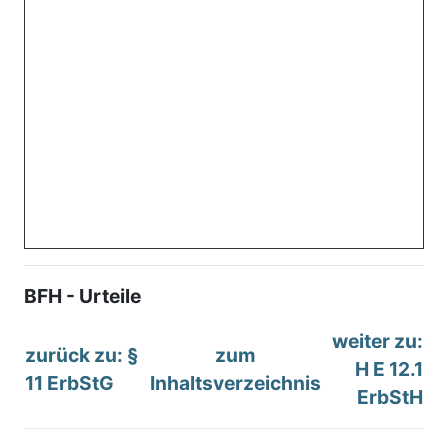
BFH - Urteile
weiter zu:
zurück zu: §
zum
H E 12.1
11 ErbStG
Inhaltsverzeichnis
ErbStH