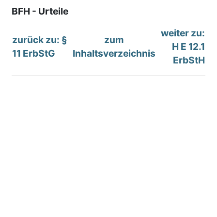
BFH - Urteile
weiter zu:
zurück zu: §
zum
H E 12.1
11 ErbStG
Inhaltsverzeichnis
ErbStH