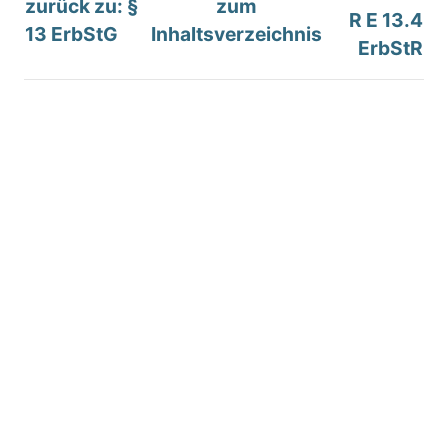
zurück zu: §
zum
R E 13.4
13 ErbStG
Inhaltsverzeichnis
ErbStR