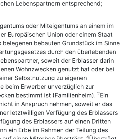
schen Lebenspartnern entsprechend;
igentums oder Miteigentums an einem im
 der Europäischen Union oder einem Staat
s belegenen bebauten Grundstück im Sinne
ewertungsgesetzes durch den überlebenden
benspartner, soweit der Erblasser darin
igenen Wohnzwecken genutzt hat oder bei
einer Selbstnutzung zu eigenen
e beim Erwerber unverzüglich zur
2
cken bestimmt ist (Familienheim).
Ein
nicht in Anspruch nehmen, soweit er das
er letztwilligen Verfügung des Erblassers
fügung des Erblassers auf einen Dritten
enn ein Erbe im Rahmen der Teilung des
4
auf einen Miterben überträgt.
Überträgt