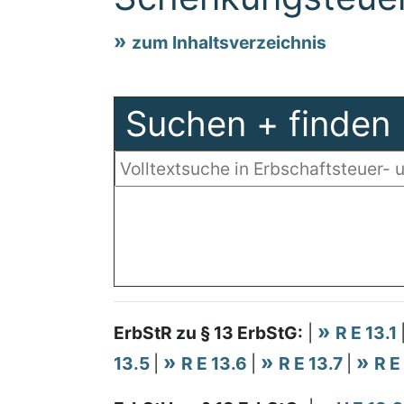
zum Inhaltsverzeichnis
Suchen + finden
ErbStR zu § 13 ErbStG:
|
R E 13.1
13.5
|
R E 13.6
|
R E 13.7
|
R E