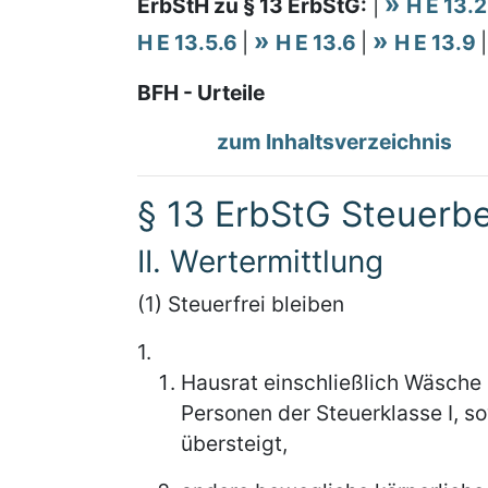
ErbStH zu § 13 ErbStG:
|
H E 13.
H E 13.5.6
|
H E 13.6
|
H E 13.9
BFH - Urteile
zum Inhaltsverzeichnis
§ 13 ErbStG Steuerb
II. Wertermittlung
(1) Steuerfrei bleiben
1.
Hausrat einschließlich Wäsche
Personen der Steuerklasse I, s
übersteigt,