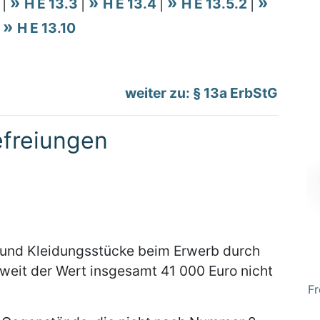
2
|
H E 13.3
|
H E 13.4
|
H E 13.5.2
|
|
H E 13.10
weiter zu: § 13a ErbStG
efreiungen
 und Kleidungsstücke beim Erwerb durch
oweit der Wert insgesamt 41 000 Euro nicht
Fr