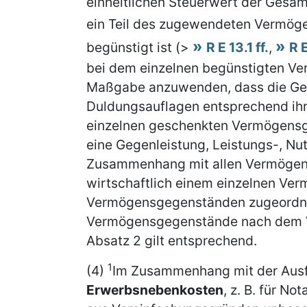
einheitlichen Steuerwert der Ges
ein Teil des zugewendeten Vermög
begünstigt ist (>
R E 13.1 ff.
,
R E
bei dem einzelnen begünstigten V
Maßgabe anzuwenden, dass die Geg
Duldungsauflagen entsprechend ih
einzelnen geschenkten Vermögens
eine Gegenleistung, Leistungs-, N
Zusammenhang mit allen Vermögen
wirtschaftlich einem einzelnen Ve
Vermögensgegenständen zugeordnet 
Vermögensgegenstände nach dem Ver
Absatz 2 gilt entsprechend.
1
(4)
Im Zusammenhang mit der Ausf
Erwerbsnebenkosten
, z. B. für N