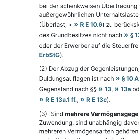
bei der schenkweisen Übertragung
außergewöhnlichen Unterhaltslast
(Überlast; >
R E 10.6
) zu berücksi
des Grundbesitzes nicht nach
§ 
oder der Erwerber auf die Steuerfrei
ErbStG
).
(2) Der Abzug der Gegenleistungen
Duldungsauflagen ist nach
§ 10 
Gegenstand nach §§
13
,
13a
od
R E 13a.1 ff.
,
R E 13c
).
1
(3)
Sind
mehrere Vermögensgege
Zuwendung, sind unabhängig davon,
mehreren Vermögensarten gehören, 