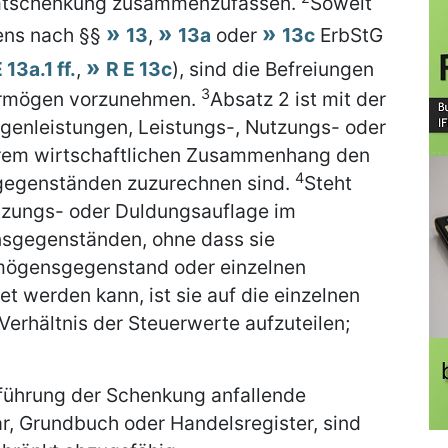
amtschenkung zusammenzufassen.
Soweit
ens nach §§
13
,
13a
oder
13c
ErbStG
 13a.1 ff.
,
R E 13c
), sind die Befreiungen
3
ermögen vorzunehmen.
Absatz 2 ist mit der
enleistungen, Leistungs-, Nutzungs- oder
rem wirtschaftlichen Zusammenhang den
4
gegenständen zuzurechnen sind.
Steht
utzungs- oder Duldungsauflage im
sgegenständen, ohne dass sie
rmögensgegenstand oder einzelnen
werden kann, ist sie auf die einzelnen
hältnis der Steuerwerte aufzuteilen;
ührung der Schenkung anfallende
otar, Grundbuch oder Handelsregister, sind