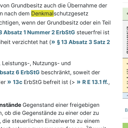
 von Grundbesitz auch die Übernahme der
en nach dem
Denkmal
schutzgesetz
chtigen, wenn der Grundbesitz oder ein Teil
13 Absatz 1 Nummer 2 ErbStG
steuerfrei ist
heit verzichtet hat (
§ 13 Absatz 3 Satz 2
, Leistungs-, Nutzungs- und
Absatz 6 ErbStG
beschränkt, soweit der
er
13c
ErbStG befreit ist (>
R E 13.1 ff.
,
nstände
Gegenstand einer freigebigen
B
 ob die Gegenstände zu einer oder zu
die steuerlichen Einzelwerte zu einem
2