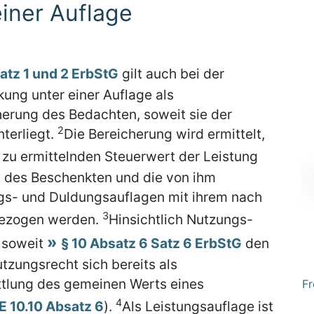
iner Auflage
Satz 1 und 2 ErbStG
gilt auch bei der
ng unter einer Auflage als
herung des Bedachten, soweit sie der
2
terliegt.
Die Bereicherung wird ermittelt,
zu ermittelnden Steuerwert der Leistung
 des Beschenkten und die von ihm
s- und Duldungsauflagen mit ihrem nach
3
gezogen werden.
Hinsichtlich Nutzungs-
, soweit
§ 10 Absatz 6 Satz 6 ErbStG
den
utzungsrecht sich bereits als
ttlung des gemeinen Werts eines
Fr
4
E 10.10 Absatz 6
).
Als Leistungsauflage ist