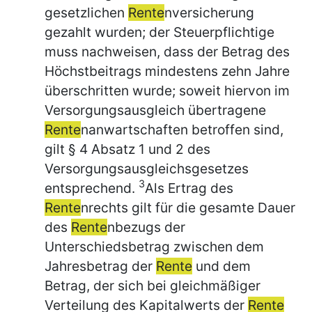
gesetzlichen
Rente
nversicherung
gezahlt wurden; der Steuerpflichtige
muss nachweisen, dass der Betrag des
Höchstbeitrags mindestens zehn Jahre
überschritten wurde; soweit hiervon im
Versorgungsausgleich übertragene
Rente
nanwartschaften betroffen sind,
gilt § 4 Absatz 1 und 2 des
Versorgungsausgleichsgesetzes
3
entsprechend.
Als Ertrag des
Rente
nrechts gilt für die gesamte Dauer
des
Rente
nbezugs der
Unterschiedsbetrag zwischen dem
Jahresbetrag der
Rente
und dem
Betrag, der sich bei gleichmäßiger
Verteilung des Kapitalwerts der
Rente