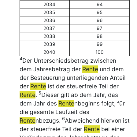
2034
94
2035
95
2036
96
2037
97
2038
98
2039
99
2040
100
4
Der Unterschiedsbetrag zwischen
dem Jahresbetrag der
Rente
und dem
der Besteuerung unterliegenden Anteil
der
Rente
ist der steuerfreie Teil der
5
Rente
.
Dieser gilt ab dem Jahr, das
dem Jahr des
Rente
nbeginns folgt, für
die gesamte Laufzeit des
6
Rente
nbezugs.
Abweichend hiervon ist
der steuerfreie Teil der
Rente
bei einer