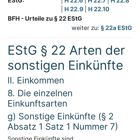
EStG:
|
H 22.6
|
H 22.7
|
H 22.8
|
H 22.9
|
H 22.10
BFH - Urteile zu § 22 EStG
weiter zu:
§ 22a EStG
EStG § 22 Arten der
sonstigen Einkünfte
II. Einkommen
8. Die einzelnen
Einkunftsarten
g) Sonstige Einkünfte (§ 2
Absatz 1 Satz 1 Nummer 7)
Sonstige Einkünfte sind