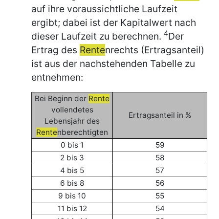
auf ihre voraussichtliche Laufzeit
ergibt; dabei ist der Kapitalwert nach
4
dieser Laufzeit zu berechnen.
Der
Ertrag des
Rente
nrechts (Ertragsanteil)
ist aus der nachstehenden Tabelle zu
entnehmen:
Bei Beginn der
Rente
vollendetes
Ertragsanteil in %
Lebensjahr des
Rente
nberechtigten
0 bis 1
59
2 bis 3
58
4 bis 5
57
6 bis 8
56
9 bis 10
55
11 bis 12
54