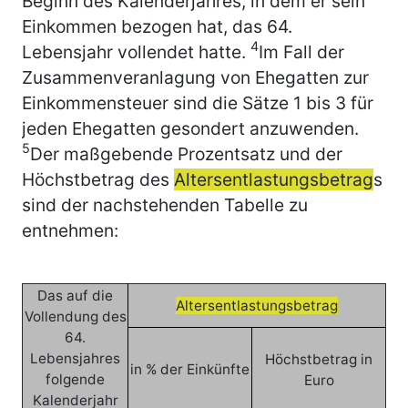
Beginn des Kalenderjahres, in dem er sein
Einkommen bezogen hat, das 64.
4
Lebensjahr vollendet hatte.
Im Fall der
Zusammenveranlagung von Ehegatten zur
Einkommensteuer sind die Sätze 1 bis 3 für
jeden Ehegatten gesondert anzuwenden.
5
Der maßgebende Prozentsatz und der
Höchstbetrag des
Altersentlastungsbetrag
s
sind der nachstehenden Tabelle zu
entnehmen:
Das auf die
Altersentlastungsbetrag
Vollendung des
64.
Lebensjahres
Höchstbetrag in
in % der Einkünfte
folgende
Euro
Kalenderjahr