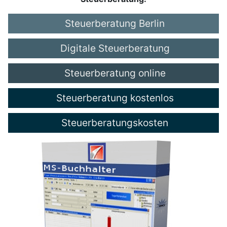
Steuerberatung Berlin
Digitale Steuerberatung
Steuerberatung online
Steuerberatung kostenlos
Steuerberatungskosten