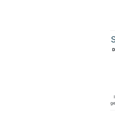
S
D
ge