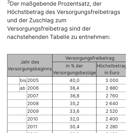
3
Der maßgebende Prozentsatz, der
Höchstbetrag des Versorgungsfreibetrags
und der Zuschlag zum
Versorgungsfreibetrag sind der
nachstehenden Tabelle zu entnehmen:
Versorgungsfreibetrag
Jahr des
Ve
in % der
Höchstbetrag
Versorgungsbeginns
Versorgungsbezüge
in Euro
bis
2005
40,0
3 000
ab
2006
38,4
2 880
2007
36,8
2 760
2008
35,2
2 640
2009
33,6
2 520
2010
32,0
2 400
2011
30,4
2 280