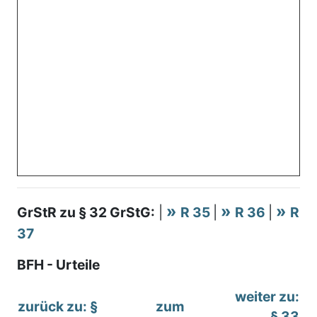
GrStR zu § 32 GrStG:
|
R 35
|
R 36
|
R
37
BFH - Urteile
weiter zu:
zurück zu: §
zum
§ 33