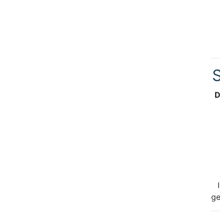
S
D
ge