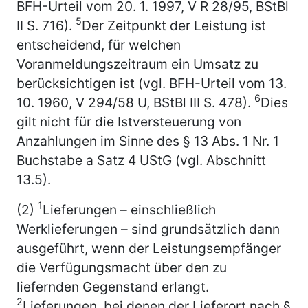
BFH-Urteil vom 20. 1. 1997, V R 28/95, BStBl
5
II S. 716).
Der Zeitpunkt der Leistung ist
entscheidend, für welchen
Voranmeldungszeitraum ein Umsatz zu
berücksichtigen ist (vgl. BFH-Urteil vom 13.
6
10. 1960, V 294/58 U, BStBl III S. 478).
Dies
gilt nicht für die Istversteuerung von
Anzahlungen im Sinne des § 13 Abs. 1 Nr. 1
Buchstabe a Satz 4 UStG (vgl. Abschnitt
13.5).
1
(2)
Lieferungen – einschließlich
Werklieferungen – sind grundsätzlich dann
ausgeführt, wenn der Leistungsempfänger
die Verfügungsmacht über den zu
liefernden Gegenstand erlangt.
2
Lieferungen, bei denen der Lieferort nach §