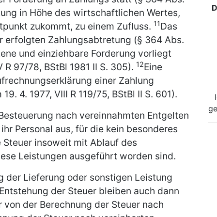
D
tung in Höhe des wirtschaftlichen Wertes,
11
itpunkt zukommt, zu einem Zufluss.
Das
er erfolgten Zahlungsabtretung (§ 364 Abs.
ttene und einziehbare Forderung vorliegt
12
V R 97/78, BStBl 1981 II S. 305).
Eine
ufrechnungserklärung einer Zahlung
9. 4. 1977, VIII R 119/75, BStBl II S. 601).
ge
 Besteuerung nach vereinnahmten Entgelten
 ihr Personal aus, für die kein besonderes
e Steuer insoweit mit Ablauf des
ese Leistungen ausgeführt worden sind.
g der Lieferung oder sonstigen Leistung
 Entstehung der Steuer bleiben auch dann
von der Berechnung der Steuer nach