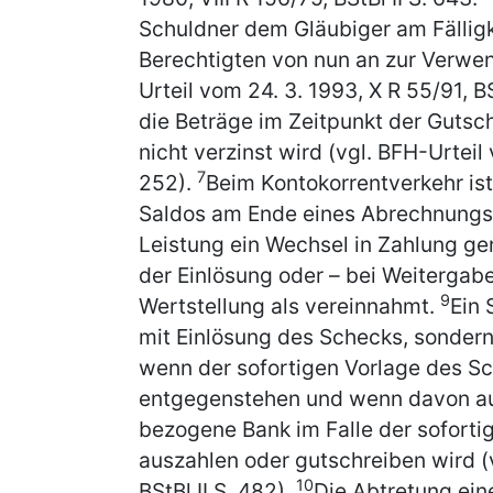
Schuldner dem Gläubiger am Fällig
Berechtigten von nun an zur Verwe
Urteil vom 24. 3. 1993, X R 55/91, BS
die Beträge im Zeitpunkt der Gutsch
nicht verzinst wird (vgl. BFH-Urteil 
7
252).
Beim Kontokorrentverkehr is
Saldos am Ende eines Abrechnungs
Leistung ein Wechsel in Zahlung ge
der Einlösung oder – bei Weitergabe
9
Wertstellung als vereinnahmt.
Ein 
mit Einlösung des Schecks, sondern
wenn der sofortigen Vorlage des Sc
entgegenstehen und wenn davon a
bezogene Bank im Falle der sofort
auszahlen oder gutschreiben wird (v
10
BStBl II S. 482).
Die Abtretung ein