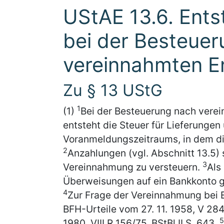
UStAE 13.6. Ents
bei der Besteue
vereinnahmten E
Zu § 13 UStG
1
(1)
Bei der Besteuerung nach verein
entsteht die Steuer für Lieferungen
Voranmeldungszeitraums, in dem di
2
Anzahlungen (vgl. Abschnitt 13.5)
3
Vereinnahmung zu versteuern.
Als
Überweisungen auf ein Bankkonto gr
4
Zur Frage der Vereinnahmung bei E
BFH-Urteile vom 27. 11. 1958, V 284/
5
1980, VIII R 156/75, BStBl II S. 643.