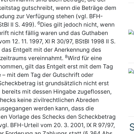
keitstag gutschreibt, wenn die Beträge dem
ndung zur Verfügung stehen (vgl. BFH-
6
tBl II S. 499).
Dies gilt jedoch nicht, wenn
rift nicht fällig waren und das Guthaben
vom 12. 11. 1997, XI R 30/97, BStBl 1998 II S.
t das Entgelt mit der Anerkennung des
8
zeitraums vereinnahmt.
Wird für eine
nommen, gilt das Entgelt erst mit dem Tag
 – mit dem Tag der Gutschrift oder
Scheckbetrag ist grundsätzlich nicht erst
 bereits mit dessen Hingabe zugeflossen,
hecks keine zivilrechtlichen Abreden
usgegangen werden kann, dass die
igen Vorlage des Schecks den Scheckbetrag
S
gl. BFH-Urteil vom 20. 3. 2001, IX R 97/97,
er Forderung an Zahlungs statt (§ 364 Abs.