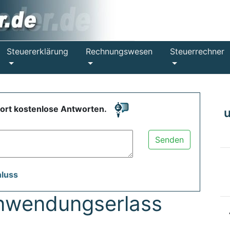
Steuererklärung
Rechnungswesen
Steuerrechner
fort kostenlose Antworten.
Senden
hluss
nwendungserlass