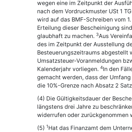
wegen eine im Zeitpunkt der Ausfü
nach dem Vordruckmuster USt 1 TG er
wird auf das BMF-Schreiben vom 1. 1
Erteilung dieser Bescheinigung sin
3
glaubhaft zu machen.
Aus Vereinf
des im Zeitpunkt der Ausstellung 
Besteuerungszeitraums abgestellt 
Umsatzsteuer-Voranmeldungen bzw.
4
Kalenderjahr vorliegen.
In den Fäl
gemacht werden, dass der Umfang d
die 10%-Grenze nach Absatz 2 Satz 
(4) Die Gültigkeitsdauer der Besche
längstens drei Jahre zu beschränken
widerrufen oder zurückgenommen 
1
(5)
Hat das Finanzamt dem Untern