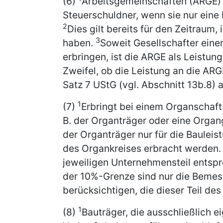
(6)
Arbeitsgemeinschaften (ARGE) 
Steuerschuldner, wenn sie nur eine
2
Dies gilt bereits für den Zeitraum
3
haben.
Soweit Gesellschafter eine
erbringen, ist die ARGE als Leistu
Zweifel, ob die Leistung an die ARG
Satz 7 UStG (vgl. Abschnitt 13b.8
1
(7)
Erbringt bei einem Organschafts
B. der Organträger oder eine Organg
der Organträger nur für die Bauleis
des Organkreises erbracht werden
jeweiligen Unternehmensteil ents
der 10%-Grenze sind nur die Beme
berücksichtigen, die dieser Teil de
1
(8)
Bauträger, die ausschließlich