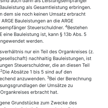
sind auch dann als Leistungsempfänger
 Bauleistung als Gesamtleistung erbringen.
, in dem sie noch keinen Umsatz erbracht
r ARGE Bauleistungen an die ARGE
4
ngsempfänger Steuerschuldner.
Bestehen
E eine Bauleistung ist, kann § 13b Abs. 5
) angewendet werden.
verhältnis nur ein Teil des Organkreises (z.
esellschaft) nachhaltig Bauleistungen, ist
tungen Steuerschuldner, die an diesen Teil
2
.
Die Absätze 1 bis 5 sind auf den
3
prechend anzuwenden.
Bei der Berechnung
ssungsgrundlagen der Umsätze zu
s Organkreises erbracht hat.
 eigene Grundstücke zum Zwecke des