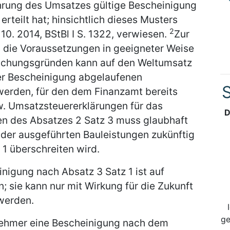
hrung des Umsatzes gültige Bescheinigung
teilt hat; hinsichtlich dieses Musters
2
0. 2014, BStBl I S. 1322, verwiesen.
Zur
d die Voraussetzungen in geeigneter Weise
achungsgründen kann auf den Weltumsatz
der Bescheinigung abgelaufenen
S
werden, für den dem Finanzamt bereits
 Umsatzsteuererklärungen für das
D
len des Absatzes 2 Satz 3 muss glaubhaft
er ausgeführten Bauleistungen zukünftig
1 überschreiten wird.
inigung nach Absatz 3 Satz 1 ist auf
; sie kann nur mit Wirkung für die Zukunft
werden.
ge
ehmer eine Bescheinigung nach dem