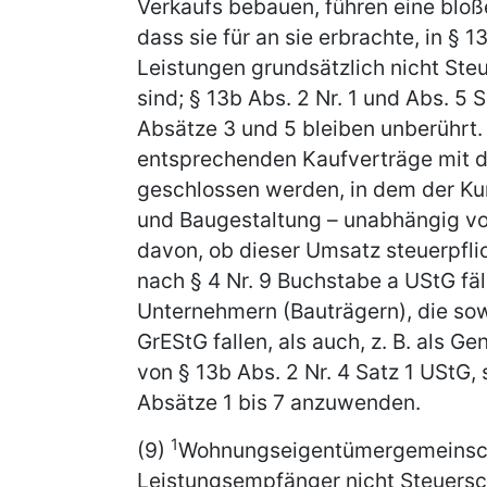
Verkaufs bebauen, führen eine bloß
dass sie für an sie erbrachte, in § 
Leistungen grundsätzlich nicht Ste
sind; § 13b Abs. 2 Nr. 1 und Abs. 5 
Absätze 3 und 5 bleiben unberührt
entsprechenden Kaufverträge mit d
geschlossen werden, in dem der Ku
und Baugestaltung – unabhängig 
davon, ob dieser Umsatz steuerpflic
nach § 4 Nr. 9 Buchstabe a UStG fäll
Unternehmern (Bauträgern), die sow
GrEStG fallen, als auch, z. B. als 
von § 13b Abs. 2 Nr. 4 Satz 1 UStG,
Absätze 1 bis 7 anzuwenden.
1
(9)
Wohnungseigentümergemeinscha
Leistungsempfänger nicht Steuersc