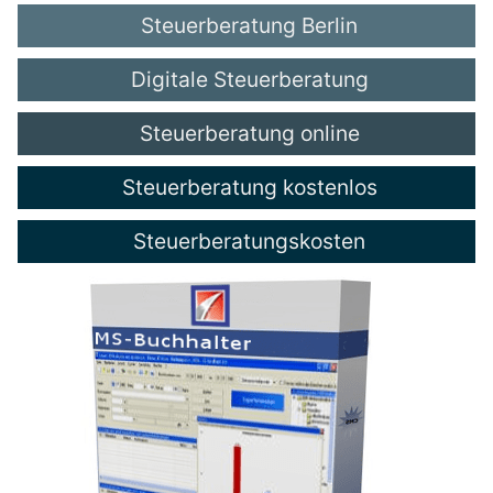
Steuerberatung Berlin
Digitale Steuerberatung
Steuerberatung online
Steuerberatung kostenlos
Steuerberatungskosten