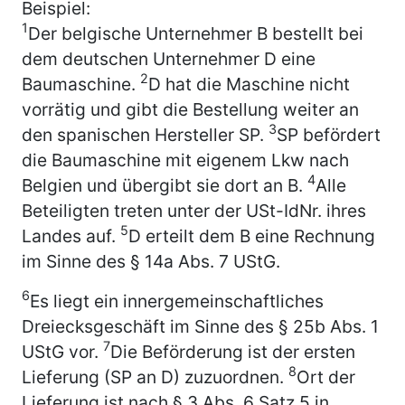
Beispiel:
1
Der belgische Unternehmer B bestellt bei
dem deutschen Unternehmer D eine
2
Baumaschine.
D hat die Maschine nicht
vorrätig und gibt die Bestellung weiter an
3
den spanischen Hersteller SP.
SP befördert
die Baumaschine mit eigenem Lkw nach
4
Belgien und übergibt sie dort an B.
Alle
Beteiligten treten unter der USt-IdNr. ihres
5
Landes auf.
D erteilt dem B eine Rechnung
im Sinne des § 14a Abs. 7 UStG.
6
Es liegt ein innergemeinschaftliches
Dreiecksgeschäft im Sinne des § 25b Abs. 1
7
UStG vor.
Die Beförderung ist der ersten
8
Lieferung (SP an D) zuzuordnen.
Ort der
Lieferung ist nach § 3 Abs. 6 Satz 5 in