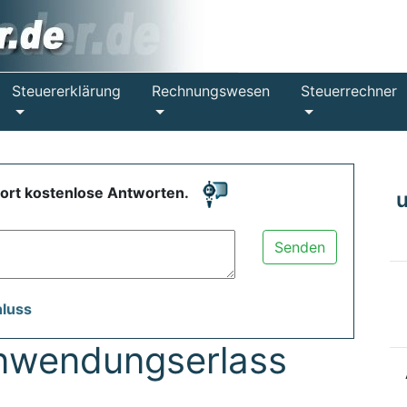
Steuererklärung
Rechnungswesen
Steuerrechner
fort kostenlose Antworten.
Senden
hluss
nwendungserlass