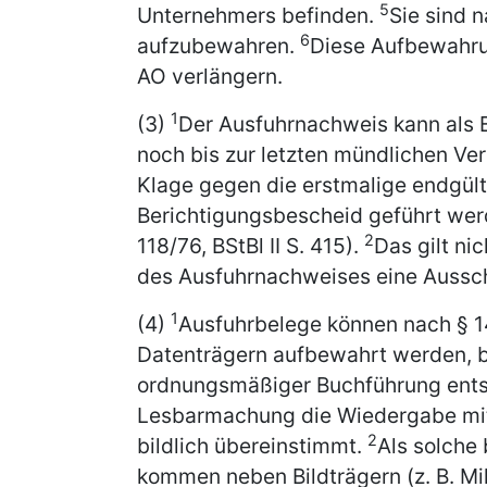
5
Unternehmers befinden.
Sie sind 
6
aufzubewahren.
Diese Aufbewahrun
AO verlängern.
1
(3)
Der Ausfuhrnachweis kann als
noch bis zur letzten mündlichen Ve
Klage gegen die erstmalige endgül
Berichtigungsbescheid geführt werd
2
118/76, BStBl II S. 415).
Das gilt ni
des Ausfuhrnachweises eine Ausschl
1
(4)
Ausfuhrbelege können nach § 1
Datenträgern aufbewahrt werden, 
ordnungsmäßiger Buchführung entspr
Lesbarmachung die Wiedergabe mi
2
bildlich übereinstimmt.
Als solche
kommen neben Bildträgern (z. B. Mi