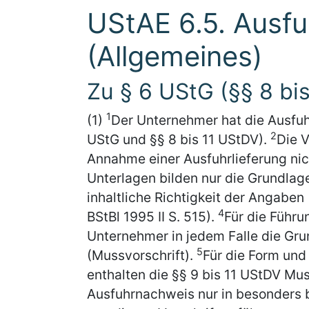
UStAE 6.5. Ausf
(Allgemeines)
Zu § 6 UStG (§§ 8 bi
1
(1)
Der Unternehmer hat die Ausfuh
2
UStG und §§ 8 bis 11 UStDV).
Die V
Annahme einer Ausfuhrlieferung nich
Unterlagen bilden nur die Grundlage
inhaltliche Richtigkeit der Angaben 
4
BStBl 1995 II S. 515).
Für die Führ
Unternehmer in jedem Falle die Gr
5
(Mussvorschrift).
Für die Form und
enthalten die §§ 9 bis 11 UStDV Mu
Ausfuhrnachweis nur in besonders 