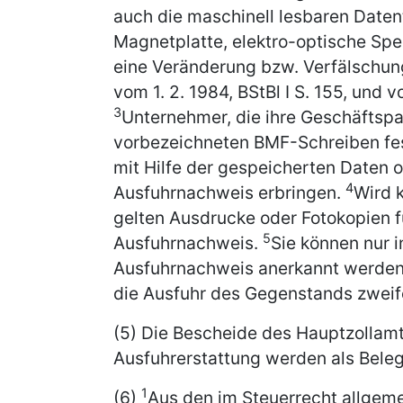
auch die maschinell lesbaren Daten
Magnetplatte, elektro-optische Spei
eine Veränderung bzw. Verfälschung
vom 1. 2. 1984, BStBl I S. 155, und vo
3
Unternehmer, die ihre Geschäftspa
vorbezeichneten BMF-Schreiben fe
mit Hilfe der gespeicherten Daten 
4
Ausfuhrnachweis erbringen.
Wird 
gelten Ausdrucke oder Fotokopien fü
5
Ausfuhrnachweis.
Sie können nur 
Ausfuhrnachweis anerkannt werden,
die Ausfuhr des Gegenstands zweifel
(5) Die Bescheide des Hauptzollam
Ausfuhrerstattung werden als Bele
1
(6)
Aus den im Steuerrecht allgem