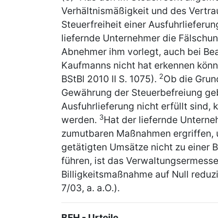
Verhältnismäßigkeit und des Vertra
Steuerfreiheit einer Ausfuhrlieferu
liefernde Unternehmer die Fälschu
Abnehmer ihm vorlegt, auch bei Bea
Kaufmanns nicht hat erkennen könne
2
BStBl 2010 II S. 1075).
Ob die Grun
Gewährung der Steuerbefreiung geb
Ausfuhrlieferung nicht erfüllt sind,
3
werden.
Hat der liefernde Untern
zumutbaren Maßnahmen ergriffen, u
getätigten Umsätze nicht zu einer B
führen, ist das Verwaltungsermesse
Billigkeitsmaßnahme auf Null reduzi
7/03, a. a.O.).
BFH - Urteile