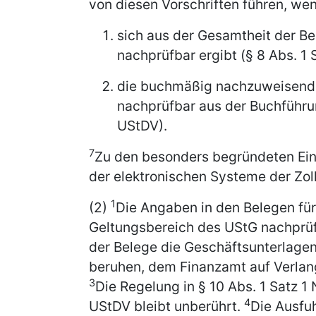
von diesen Vorschriften führen, we
sich aus der Gesamtheit der Be
nachprüfbar ergibt (§ 8 Abs. 1
die buchmäßig nachzuweisende
nachprüfbar aus der Buchführun
UStDV).
7
Zu den besonders begründeten Einz
der elektronischen Systeme der Zol
1
(2)
Die Angaben in den Belegen fü
Geltungsbereich des UStG nachprüf
der Belege die Geschäftsunterlagen
beruhen, dem Finanzamt auf Verlan
3
Die Regelung in § 10 Abs. 1 Satz 1
4
UStDV bleibt unberührt.
Die Ausfu