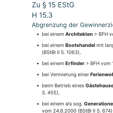
Zu § 15 EStG
H 15.3
Abgrenzung der Gewinnerzie
bei einem
Architekten
> BFH vo
bei einem
Bootshandel
mit lan
(BStBl II S. 1063),
bei einem
Erfinder
> BFH vom 14
bei Vermietung einer
Ferienwo
beim Betrieb eines
Gästehaus
S. 455),
bei einem als sog.
Generatione
vom 24.8.2000 (BStBl II S. 674)