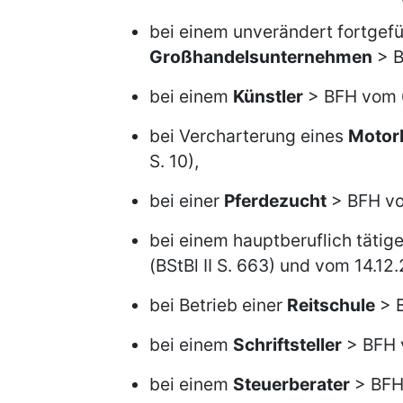
bei einem unverändert fortgef
Großhandelsunternehmen
> B
bei einem
Künstler
> BFH vom 6.
bei Vercharterung eines
Motor
S. 10),
bei einer
Pferdezucht
> BFH vom
bei einem hauptberuflich tätig
(BStBl II S. 663) und vom 14.12.
bei Betrieb einer
Reitschule
> B
bei einem
Schriftsteller
> BFH v
bei einem
Steuerberater
> BFH 