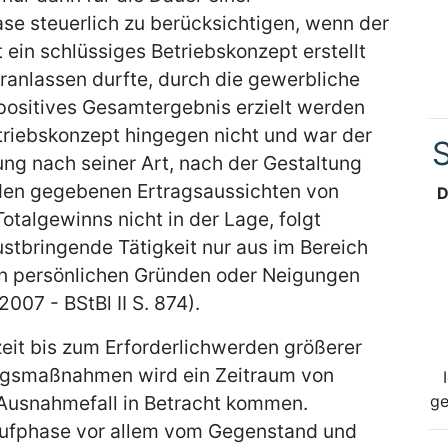
se steuerlich zu berücksichtigen, wenn der
t ein schlüssiges Betriebskonzept erstellt
ranlassen durfte, durch die gewerbliche
positives Gesamtergebnis erzielt werden
triebskonzept hingegen nicht und war der
S
ung nach seiner Art, nach der Gestaltung
den gegebenen Ertragsaussichten von
D
Totalgewinns nicht in der Lage, folgt
lustbringende Tätigkeit nur aus im Bereich
en persönlichen Gründen oder Neigungen
07 - BStBl II S. 874).
zeit bis zum Erforderlichwerden größerer
ungsmaßnahmen wird ein Zeitraum von
 Ausnahmefall in Betracht kommen.
ge
aufphase vor allem vom Gegenstand und