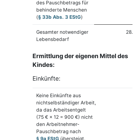
des Pauschbetrags für
behinderte Menschen
(
§ 33b Abs. 3 EStG
)
Gesamter notwendiger
28.19
Lebensbedarf
Ermittlung der eigenen Mittel des
Kindes:
Einkünfte:
Keine Einkünfte aus
nichtselbständiger Arbeit,
da das Arbeitsentgelt
(75 € × 12 = 900 €) nicht
den Arbeitnehmer-
Pauschbetrag nach
§ 9a EStG
übersteigt.