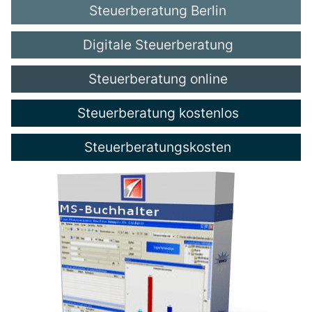
Steuerberatung Berlin
Digitale Steuerberatung
Steuerberatung online
Steuerberatung kostenlos
Steuerberatungskosten