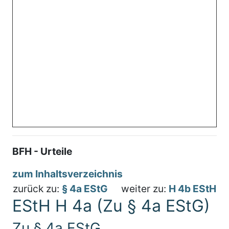
BFH - Urteile
zum Inhaltsverzeichnis
zurück zu:
§ 4a EStG
weiter zu:
H 4b EStH
EStH H 4a (Zu § 4a EStG)
Zu § 4a EStG