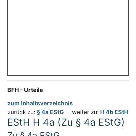
BFH - Urteile
zum Inhaltsverzeichnis
zurück zu:
§ 4a EStG
weiter zu:
H 4b EStH
EStH H 4a (Zu § 4a EStG)
Zu § 4a EStG