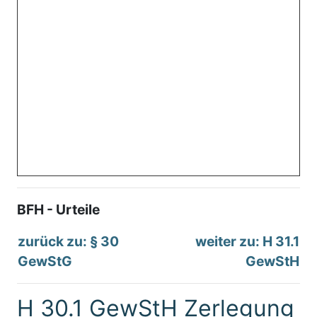
BFH - Urteile
zurück zu: § 30
weiter zu: H 31.1
GewStG
GewStH
H 30.1 GewStH Zerlegung