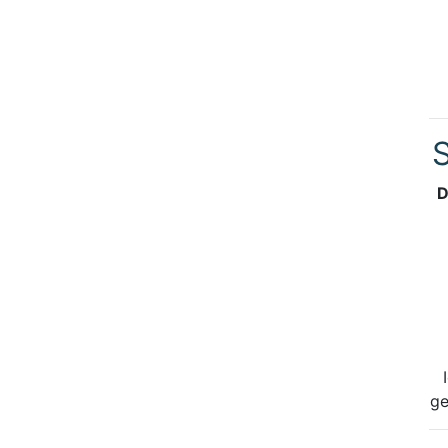
S
D
ge