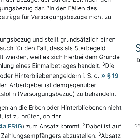
5
rgungsbezug dar.
In den Fällen des
ibeträge für Versorgungsbezüge nicht zu
gungsbezug und stellt grundsätzlich einen
S
 auch für den Fall, dass als Sterbegeld
t werden, weil es sich hierbei dem Grunde
D
3
hlung eines Einmalbetrages handelt.
Die
der Hinterbliebenengeldern i. S. d.
§ 19
en Arbeitgeber ist demgegenüber
itslohn (Versorgungsbezug) zu behandeln.
gen an die Erben oder Hinterbliebenen nicht
ist zu prüfen, ob der
2
ge
4a EStG
) zum Ansatz kommt.
Dabei ist auf
3
n Zahlungsempfängers abzustellen.
Absatz