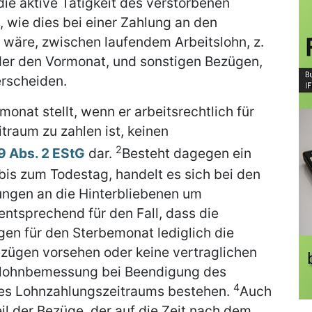
die aktive Tätigkeit des verstorbenen
, wie dies bei einer Zahlung an den
 wäre, zwischen laufendem Arbeitslohn, z.
der den Vormonat, und sonstigen Bezügen,
erscheiden.
monat stellt, wenn er arbeitsrechtlich für
raum zu zahlen ist, keinen
2
19 Abs. 2 EStG
dar.
Besteht dagegen ein
is zum Todestag, handelt es sich bei den
ngen an die Hinterbliebenen um
 entsprechend für den Fall, dass die
gen für den Sterbemonat lediglich die
zügen vorsehen oder keine vertraglichen
slohnbemessung bei Beendigung des
4
des Lohnzahlungszeitraums bestehen.
Auch
Teil der Bezüge, der auf die Zeit nach dem