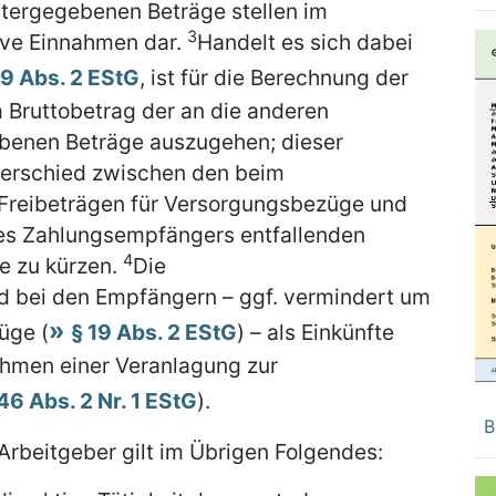
tergegebenen Beträge stellen im
3
ive Einnahmen dar.
Handelt es sich dabei
19 Abs. 2 EStG
, ist für die Berechnung der
Bruttobetrag der an die anderen
benen Beträge auszugehen; dieser
terschied zwischen den beim
Freibeträgen für Versorgungsbezüge und
des Zahlungsempfängers entfallenden
4
e zu kürzen.
Die
 bei den Empfängern – ggf. vermindert um
üge (
§ 19 Abs. 2 EStG
) – als Einkünfte
ahmen einer Veranlagung zur
46 Abs. 2 Nr. 1 EStG
).
B
Arbeitgeber gilt im Übrigen Folgendes: