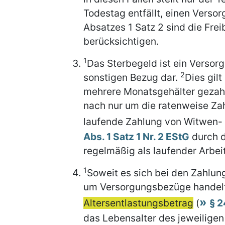
Todestag entfällt, einen Verso
Absatzes 1 Satz 2 sind die Fre
berücksichtigen.
1
Das Sterbegeld ist ein Versor
2
sonstigen Bezug dar.
Dies gilt
mehrere Monatsgehälter gezahl
nach nur um die ratenweise Za
laufende Zahlung von Witwen- o
Abs. 1 Satz 1 Nr. 2 EStG
durch d
regelmäßig als laufender Arbe
1
Soweit es sich bei den Zahlun
um Versorgungsbezüge handelt, 
Altersentlastungsbetrag
(
§ 2
das Lebensalter des jeweilige