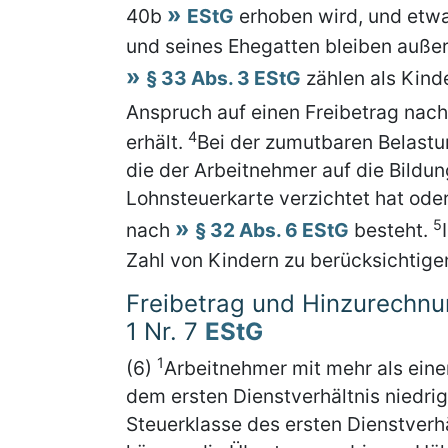
40b
EStG
erhoben wird, und etwa
und seines Ehegatten bleiben auße
§ 33 Abs. 3 EStG
zählen als Kinde
Anspruch auf einen Freibetrag nac
4
erhält.
Bei der zumutbaren Belastun
die der Arbeitnehmer auf die Bildun
Lohnsteuerkarte verzichtet hat ode
5
nach
§ 32 Abs. 6 EStG
besteht.
Zahl von Kindern zu berücksichtige
Freibetrag und Hinzurechnu
1 Nr. 7
EStG
1
(6)
Arbeitnehmer mit mehr als eine
dem ersten Dienstverhältnis niedrig
Steuerklasse des ersten Dienstverhä