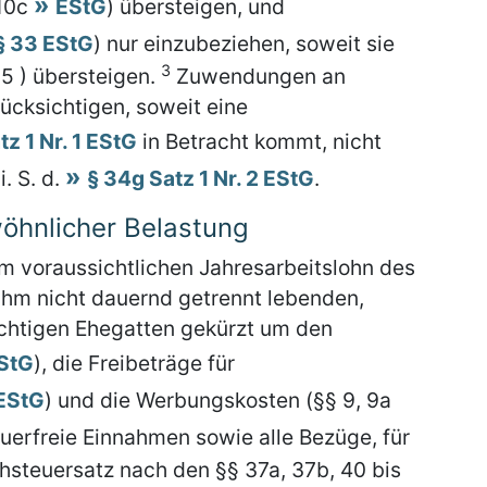
10c
EStG
) übersteigen, und
§ 33 EStG
) nur einzubeziehen, soweit sie
3
5 ) übersteigen.
Zuwendungen an
rücksichtigen, soweit eine
tz 1 Nr. 1 EStG
in Betracht kommt, nicht
. S. d.
§ 34g Satz 1 Nr. 2 EStG
.
öhnlicher Belastung
m voraussichtlichen Jahresarbeitslohn des
ihm nicht dauernd getrennt lebenden,
chtigen Ehegatten gekürzt um den
EStG
), die Freibeträge für
 EStG
) und die Werbungskosten (§§ 9, 9a
uerfreie Einnahmen sowie alle Bezüge, für
hsteuersatz nach den §§ 37a, 37b, 40 bis