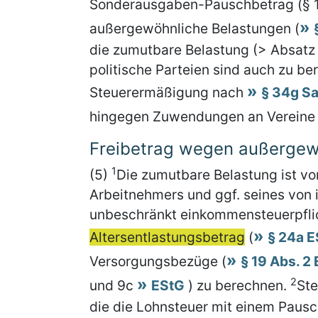
Sonderausgaben-Pauschbetrag (§ 
außergewöhnliche Belastungen (
die zumutbare Belastung (> Absatz 
politische Parteien sind auch zu be
Steuerermäßigung nach
§ 34g Sa
hingegen Zuwendungen an Vereine i
Freibetrag wegen außergew
1
(5)
Die zumutbare Belastung ist vo
Arbeitnehmers und ggf. seines von 
unbeschränkt einkommensteuerpfli
Altersentlastungsbetrag
(
§ 24a 
Versorgungsbezüge (
§ 19 Abs. 2
2
und 9c
EStG
) zu berechnen.
Ste
die die Lohnsteuer mit einem Pausc