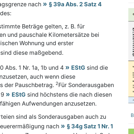
tragsgrenze nach
§ 39a Abs. 2 Satz 4
ndes:
immte Beträge gelten, z. B. für
 und pauschale Kilometersätze bei
wischen Wohnung und erster
, sind diese maßgebend.
0 Abs. 1 Nr. 1a, 1b und 4
EStG
sind die
nzusetzen, auch wenn diese
2
ls der Pauschbetrag.
Für Sonderausgaben
d 9
EStG
sind höchstens die nach diesen
gsfähigen Aufwendungen anzusetzen.
B
teien sind als Sonderausgaben auch zu
Steuerermäßigung nach
§ 34g Satz 1 Nr. 1