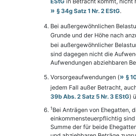
EStG
in Betracht kommt, nicht 
§ 34g Satz 1 Nr. 2 EStG
.
Bei außergewöhnlichen Belast
Grunde und der Höhe nach an
bei außergewöhnlicher Belast
sind dagegen nicht die Aufwen
Aufwendungen abziehbaren Be
Vorsorgeaufwendungen (
§ 1
jedem Fall außer Betracht, auc
39b Abs. 2 Satz 5 Nr. 3 EStG
) 
1
Bei Anträgen von Ehegatten, d
einkommensteuerpflichtig sind 
Summe der für beide Ehegatt
und abziehbaren Beträge zugru