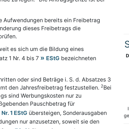
ge Aufwendungen bereits ein Freibetrag
Änderung dieses Freibetrags die
prüfen.
S
weit es sich um die Bildung eines
D
atz 1 Nr. 4 bis 7
EStG
bezeichneten
itten oder sind Beträge i. S. d. Absatzes 3
2
amt den Jahresfreibetrag festzustellen.
Bei
ags sind Werbungskosten nur zu
aßgebenden Pauschbetrag für
 Nr. 1 EStG
übersteigen, Sonderausgaben
ge
ungen nur anzusetzen, soweit sie den