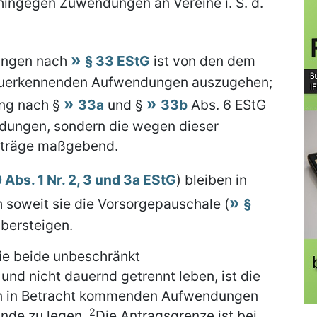
hingegen Zuwendungen an Vereine i. S. d.
ungen nach
§ 33 EStG
ist von den dem
zuerkennenden Aufwendungen auszugehen;
ung nach §
33a
und §
33b
Abs. 6 EStG
dungen, sondern die wegen dieser
träge maßgebend.
0 Abs. 1 Nr. 2, 3 und 3a EStG
) bleiben in
h soweit sie die Vorsorgepauschale (
§
übersteigen.
ie beide unbeschränkt
und nicht dauernd getrennt leben, ist die
en in Betracht kommenden Aufwendungen
2
nde zu legen.
Die Antragsgrenze ist bei