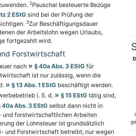
2
nzuwenden.
Pauschal besteuerte Bezüge
atz 2 EStG
sind bei der Prüfung der
3
ichtigen.
Zur Beschäftigungsdauer
denen der Arbeitslohn wegen Urlaubs,
ge fortgezahlt wird.
S
und Forstwirtschaft
D
teuer nach
§ 40a Abs. 3 EStG
für
twirtschaft ist nur zulässig, wenn die
 d.
§ 13 Abs. 1 EStG
beschäftigt werden.
werbebetrieb i. S. d.
§ 15 EStG
tätig sind,
§ 40a Abs. 3 EStG
selbst dann nicht in
- und forstwirtschaftlichen Arbeiten
ge
erung der Lohnsteuer ist grundsätzlich
d- und Forstwirtschaft betreibt, nur wegen