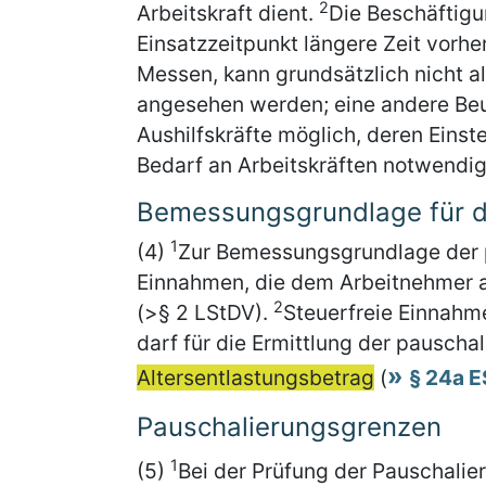
2
Arbeitskraft dient.
Die Beschäftigu
Einsatzzeitpunkt längere Zeit vorher
Messen, kann grundsätzlich nicht al
angesehen werden; eine andere Beurt
Aushilfskräfte möglich, deren Eins
Bedarf an Arbeitskräften notwendig
Bemessungsgrundlage für d
1
(4)
Zur Bemessungsgrundlage der 
Einnahmen, die dem Arbeitnehmer a
2
(>§ 2 LStDV).
Steuerfreie Einnahm
darf für die Ermittlung der pausch
Altersentlastungsbetrag
(
§ 24a 
Pauschalierungsgrenzen
1
(5)
Bei der Prüfung der Pauschali