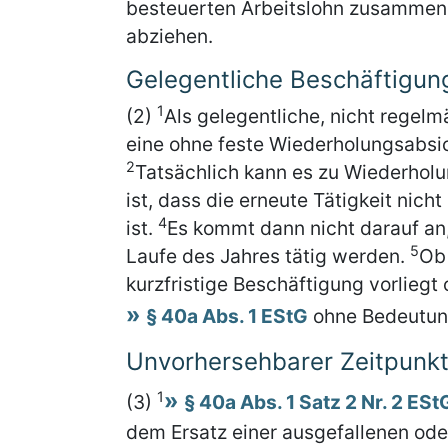
besteuerten Arbeitslohn zusammen
abziehen.
Gelegentliche Beschäftigun
1
(2)
Als gelegentliche, nicht regel
eine ohne feste Wiederholungsabsi
2
Tatsächlich kann es zu Wiederhol
ist, dass die erneute Tätigkeit nich
4
ist.
Es kommt dann nicht darauf an, 
5
Laufe des Jahres tätig werden.
Ob 
kurzfristige Beschäftigung vorliegt 
§ 40a Abs. 1 EStG
ohne Bedeutun
Unvorhersehbarer Zeitpunk
1
(3)
§ 40a Abs. 1 Satz 2 Nr. 2 ESt
dem Ersatz einer ausgefallenen ode