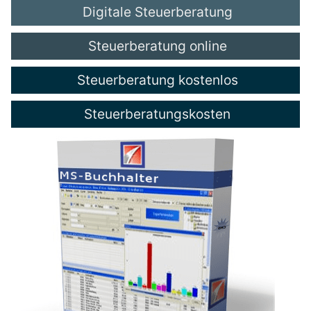
Digitale Steuerberatung
Steuerberatung online
Steuerberatung kostenlos
Steuerberatungskosten