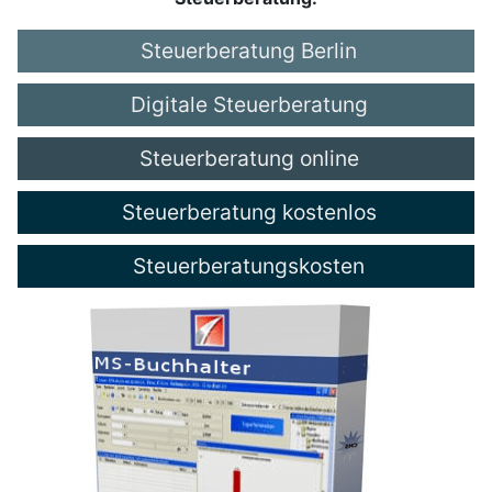
Steuerberatung Berlin
Digitale Steuerberatung
Steuerberatung online
Steuerberatung kostenlos
Steuerberatungskosten