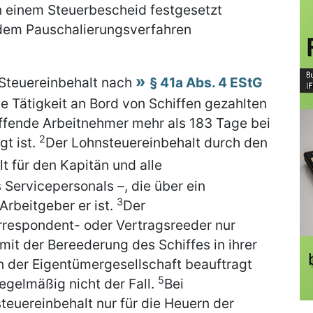
n einem Steuerbescheid festgesetzt
 dem Pauschalierungsverfahren
Steuereinbehalt nach
§ 41a Abs. 4 EStG
die Tätigkeit an Bord von Schiffen gezahlten
reffende Arbeitnehmer mehr als 183 Tage bei
2
t ist.
Der Lohnsteuereinbehalt durch den
lt für den Kapitän und alle
 Servicepersonals –, die über ein
3
rbeitgeber er ist.
Der
rrespondent- oder Vertragsreeder nur
t der Bereederung des Schiffes in ihrer
an der Eigentümergesellschaft beauftragt
5
regelmäßig nicht der Fall.
Bei
teuereinbehalt nur für die Heuern der