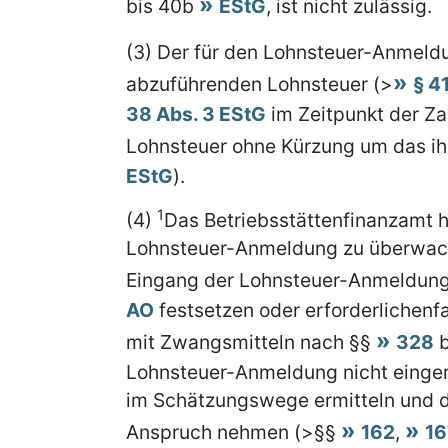
bis 40b
EStG
, ist nicht zulässig.
(3) Der für den Lohnsteuer-Anmel
abzuführenden Lohnsteuer (>
§ 4
38 Abs. 3 EStG
im Zeitpunkt der Z
Lohnsteuer ohne Kürzung um das i
EStG
).
1
(4)
Das Betriebsstättenfinanzamt h
Lohnsteuer-Anmeldung zu überwa
Eingang der Lohnsteuer-Anmeldung
AO
festsetzen oder erforderlichen
mit Zwangsmitteln nach §§
328
b
Lohnsteuer-Anmeldung nicht einger
im Schätzungswege ermitteln und d
Anspruch nehmen (>§§
162
,
16