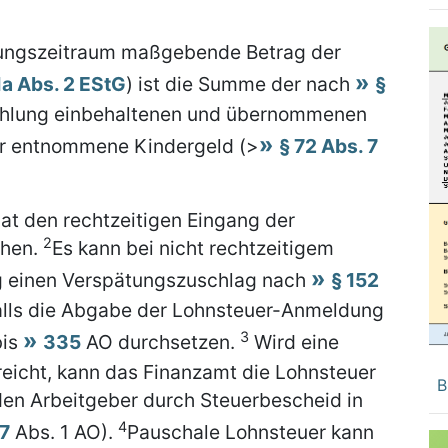
dungszeitraum maßgebende Betrag der
1a Abs. 2 EStG
) ist die Summe der nach
§
ahlung einbehaltenen und übernommenen
hr entnommene Kindergeld (>
§ 72 Abs. 7
at den rechtzeitigen Eingang der
2
chen.
Es kann bei nicht rechtzeitigem
 einen Verspätungszuschlag nach
§ 152
falls die Abgabe der Lohnsteuer-Anmeldung
3
is
335
AO durchsetzen.
Wird eine
eicht, kann das Finanzamt die Lohnsteuer
B
en Arbeitgeber durch Steuerbescheid in
4
7
Abs. 1 AO).
Pauschale Lohnsteuer kann