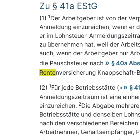
Zu § 41a EStG
1
(1)
Der Arbeitgeber ist von der Verp
Anmeldung einzureichen, wenn er de
er im Lohnsteuer-Anmeldungszeitra
zu übernehmen hat, weil der Arbeits
auch, wenn der Arbeitgeber nur Arbe
die Pauschsteuer nach
§ 40a Abs
Rente
nversicherung Knappschaft-B
1
(2)
Für jede Betriebsstätte (>
§ 4
Anmeldungszeitraum ist eine einhe
2
einzureichen.
Die Abgabe mehrerer
Betriebsstätte und denselben Lohn
nach den verschiedenen Bereichen 
Arbeitnehmer, Gehaltsempfänger, P