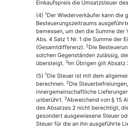
Einkaufspreis die Umsatzsteuer des 
1
(4)
Der Wiederverkäufer kann die 
Besteuerungszeitraums ausgeführ
bemessen, um den die Summe der V
Abs. 4 Satz 1 Nr. 1 die Summe der E
2
(Gesamtdifferenz).
Die Besteuerun
solchen Gegenständen zulässig, der
3
übersteigt.
Im Übrigen gilt Absatz
1
(5)
Die Steuer ist mit dem allgemei
2
berechnen.
Die Steuerbefreiungen
innergemeinschaftliche Lieferungen 
3
unberührt.
Abweichend von § 15 Abs
des Absatzes 2 nicht berechtigt, d
gesondert ausgewiesene Steuer ode
Steuer für die an ihn ausgeführte L