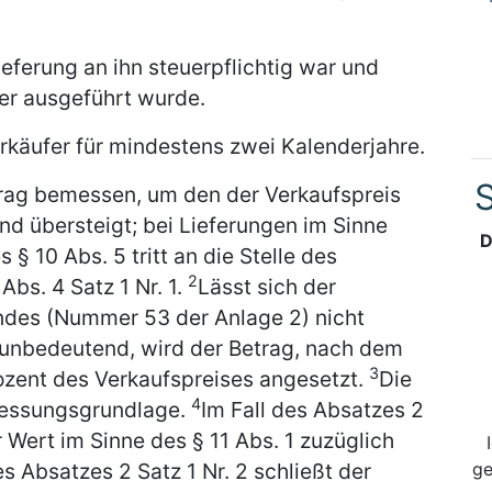
ferung an ihn steuerpflichtig war und
er ausgeführt wurde.
rkäufer für mindestens zwei Kalenderjahre.
S
rag bemessen, um den der Verkaufspreis
nd übersteigt; bei Lieferungen im Sinne
D
 § 10 Abs. 5 tritt an die Stelle des
2
Abs. 4 Satz 1 Nr. 1.
Lässt sich der
ndes (Nummer 53 der Anlage 2) nicht
s unbedeutend, wird der Betrag, nach dem
3
ozent des Verkaufspreises angesetzt.
Die
4
messungsgrundlage.
Im Fall des Absatzes 2
er Wert im Sinne des § 11 Abs. 1 zuzüglich
ge
es Absatzes 2 Satz 1 Nr. 2 schließt der