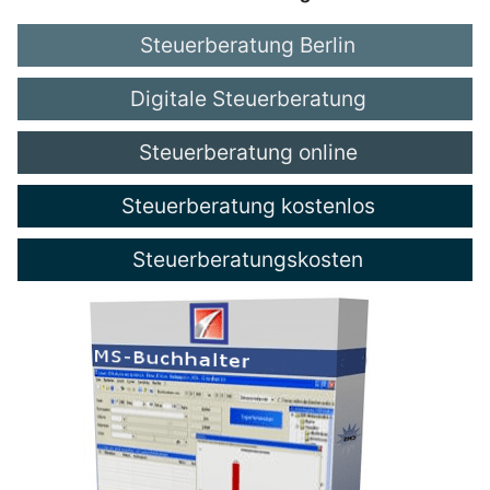
Steuerberatung Berlin
Digitale Steuerberatung
Steuerberatung online
Steuerberatung kostenlos
Steuerberatungskosten